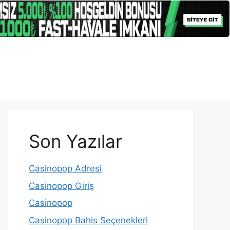
Son Yazılar
Casinopop Adresi
Casinopop Giriş
Casinopop
Casinopop Bahis Seçenekleri