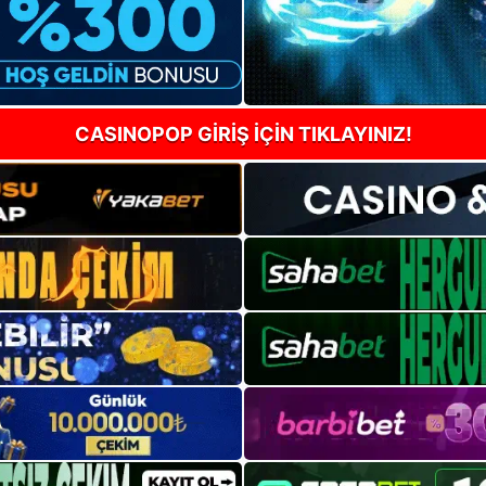
CASINOPOP GİRİŞ İÇİN TIKLAYINIZ!