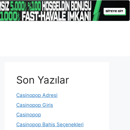
Son Yazılar
Casinopop Adresi
Casinopop Giriş
Casinopop
Casinopop Bahis Seçenekleri