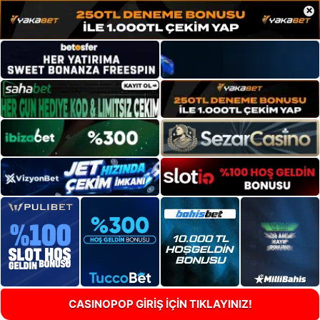
×
CASINOPOP GİRİŞ İÇİN TIKLAYINIZ!