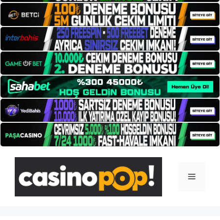
İçeriğe
atla
Menü