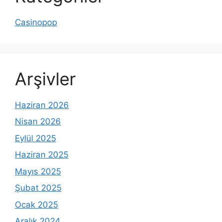
Casinopop
Arşivler
Haziran 2026
Nisan 2026
Eylül 2025
Haziran 2025
Mayıs 2025
Şubat 2025
Ocak 2025
Aralık 2024