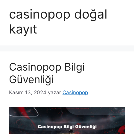
casinopop doğal
kayıt
Casinopop Bilgi
Güvenliği
Kasım 13, 2024
yazar
Casinopop