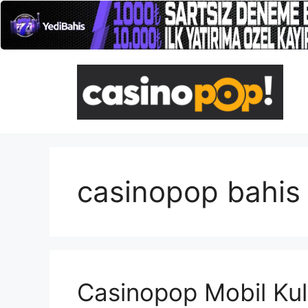
İçeriğe
atla
casinopop bahis
Casinopop Mobil Kul