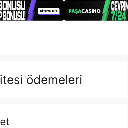
tesi ödemeleri
et