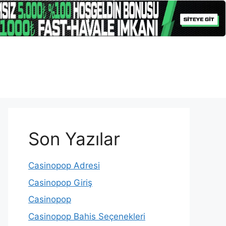
Son Yazılar
Casinopop Adresi
Casinopop Giriş
Casinopop
Casinopop Bahis Seçenekleri