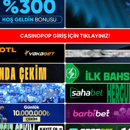
CASINOPOP GİRİŞ İÇİN TIKLAYINIZ!