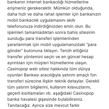
bankanın internet bankacılığı hizmetlerine
erişmeniz gerekecektir. Mümkün olduğunda,
daha hızlı ve daha rahat işlemler için bankanızın
mobil bankacılık uygulamasını akıllı
telefonunuza indirdiğinizden emin olun. Bu
işlemleri tamamladıktan sonra bahis sitesinin
sunduğu para transferi işlemlerinden
yararlanmak için mobil uygulamanızdaki “para
gönder” butonuna tıklayın. Tercih ettiğiniz
transfer yöntemini seçin ve en güncel hesap
ayrıntıları için müşteri hizmetlerine ulaşın.
Casinopop web sitesi hakkında tüm dünya
oyunları
Bankası aracılığıyla yatırım amaçlı fon
transferi sürecine ilişkin teknik detaylar. Gerekli
tüm yatırım bilgilerini, kullanım kılavuzlarını,
geçerli kısıtlamaları vb. aşağıdaki Casinopop
banka havalesi gişesinde bulabilirsiniz.
Tanıtacağız. Ayrıca size mevcut farklı