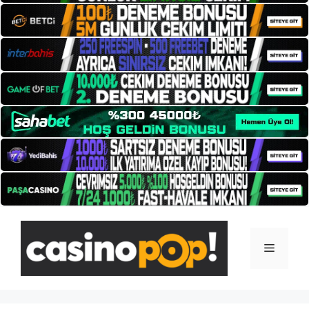
İçeriğe
atla
Menü