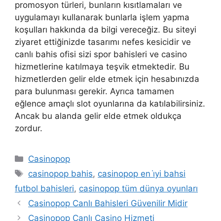
promosyon türleri, bunların kısıtlamaları ve
uygulamayı kullanarak bunlarla işlem yapma
koşulları hakkında da bilgi vereceğiz. Bu siteyi
ziyaret ettiğinizde tasarımı nefes kesicidir ve
canlı bahis ofisi sizi spor bahisleri ve casino
hizmetlerine katılmaya teşvik etmektedir. Bu
hizmetlerden gelir elde etmek için hesabınızda
para bulunması gerekir. Ayrıca tamamen
eğlence amaçlı slot oyunlarına da katılabilirsiniz.
Ancak bu alanda gelir elde etmek oldukça
zordur.
Kategoriler
Casinopop
Etiketler
casinopop bahis
,
casinopop en i̇yi bahsi
futbol bahisleri
,
casinopop tüm dünya oyunları
Casinopop Canlı Bahisleri Güvenilir Midir
Casinopop Canlı Casino Hizmeti