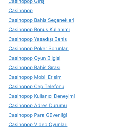
Casinopop Giriş
Casinopop
Casinopop Bahis Seçenekleri
Casinopop Bonus Kullanımı
Casinopop Yasadışı Bahis
Casinopop Poker Sorunları
Casinopop Oyun Bilgisi
Casinopop Bahis Sırası
Casinopop Mobil Erişim
Casinopop Cep Telefonu
Casinopop Kullanıcı Deneyimi
Casinopop Adres Durumu
Casinopop Para Güvenliği
Casinopop Video Oyunları