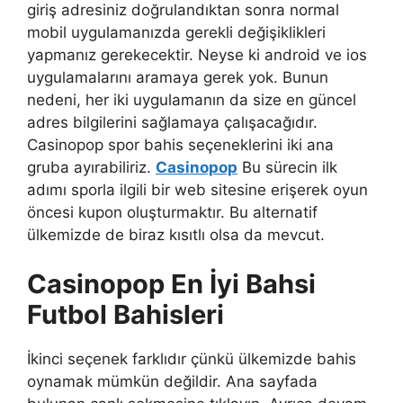
giriş adresiniz doğrulandıktan sonra normal
mobil uygulamanızda gerekli değişiklikleri
yapmanız gerekecektir. Neyse ki android ve ios
uygulamalarını aramaya gerek yok. Bunun
nedeni, her iki uygulamanın da size en güncel
adres bilgilerini sağlamaya çalışacağıdır.
Casinopop spor bahis seçeneklerini iki ana
gruba ayırabiliriz.
Casinopop
Bu sürecin ilk
adımı sporla ilgili bir web sitesine erişerek oyun
öncesi kupon oluşturmaktır. Bu alternatif
ülkemizde de biraz kısıtlı olsa da mevcut.
Casinopop En İyi Bahsi
Futbol Bahisleri
İkinci seçenek farklıdır çünkü ülkemizde bahis
oynamak mümkün değildir. Ana sayfada