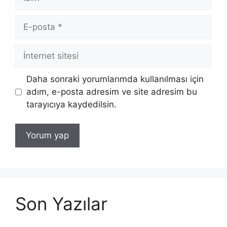
E-
posta
İnternet
sitesi
Daha sonraki yorumlarımda kullanılması için
adım, e-posta adresim ve site adresim bu
tarayıcıya kaydedilsin.
Son Yazılar