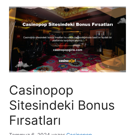
Casinopop
Sitesindeki Bonus
Fırsatları
Temmuz 6, 2024
yazar
Casinopop