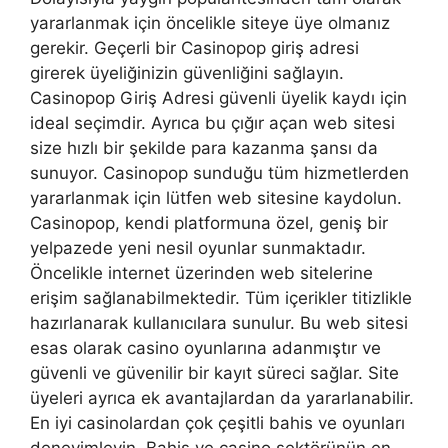
yararlanmak için öncelikle siteye üye olmanız
gerekir. Geçerli bir Casinopop giriş adresi
girerek üyeliğinizin güvenliğini sağlayın.
Casinopop Giriş Adresi güvenli üyelik kaydı için
ideal seçimdir. Ayrıca bu çığır açan web sitesi
size hızlı bir şekilde para kazanma şansı da
sunuyor. Casinopop sunduğu tüm hizmetlerden
yararlanmak için lütfen web sitesine kaydolun.
Casinopop, kendi platformuna özel, geniş bir
yelpazede yeni nesil oyunlar sunmaktadır.
Öncelikle internet üzerinden web sitelerine
erişim sağlanabilmektedir. Tüm içerikler titizlikle
hazırlanarak kullanıcılara sunulur. Bu web sitesi
esas olarak casino oyunlarına adanmıştır ve
güvenli ve güvenilir bir kayıt süreci sağlar. Site
üyeleri ayrıca ek avantajlardan da yararlanabilir.
En iyi casinolardan çok çeşitli bahis ve oyunları