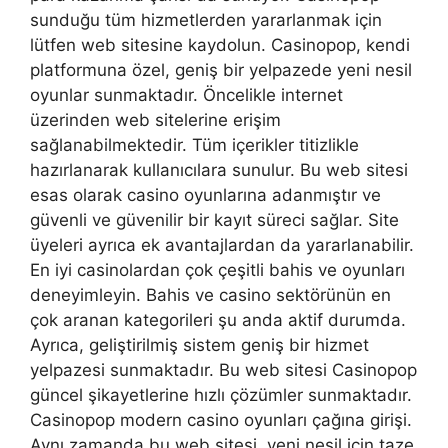
sunduğu tüm hizmetlerden yararlanmak için
lütfen web sitesine kaydolun. Casinopop, kendi
platformuna özel, geniş bir yelpazede yeni nesil
oyunlar sunmaktadır. Öncelikle internet
üzerinden web sitelerine erişim
sağlanabilmektedir. Tüm içerikler titizlikle
hazırlanarak kullanıcılara sunulur. Bu web sitesi
esas olarak casino oyunlarına adanmıştır ve
güvenli ve güvenilir bir kayıt süreci sağlar. Site
üyeleri ayrıca ek avantajlardan da yararlanabilir.
En iyi casinolardan çok çeşitli bahis ve oyunları
deneyimleyin. Bahis ve casino sektörünün en
çok aranan kategorileri şu anda aktif durumda.
Ayrıca, geliştirilmiş sistem geniş bir hizmet
yelpazesi sunmaktadır. Bu web sitesi Casinopop
güncel şikayetlerine hızlı çözümler sunmaktadır.
Casinopop modern casino oyunları çağına girişi.
Aynı zamanda bu web sitesi, yeni nesil için taze