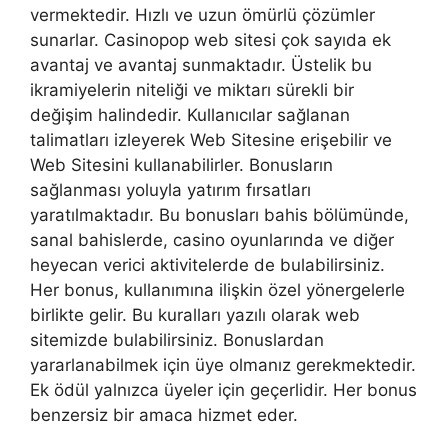
vermektedir. Hızlı ve uzun ömürlü çözümler
sunarlar. Casinopop web sitesi çok sayıda ek
avantaj ve avantaj sunmaktadır. Üstelik bu
ikramiyelerin niteliği ve miktarı sürekli bir
değişim halindedir. Kullanıcılar sağlanan
talimatları izleyerek Web Sitesine erişebilir ve
Web Sitesini kullanabilirler. Bonusların
sağlanması yoluyla yatırım fırsatları
yaratılmaktadır. Bu bonusları bahis bölümünde,
sanal bahislerde, casino oyunlarında ve diğer
heyecan verici aktivitelerde de bulabilirsiniz.
Her bonus, kullanımına ilişkin özel yönergelerle
birlikte gelir. Bu kuralları yazılı olarak web
sitemizde bulabilirsiniz. Bonuslardan
yararlanabilmek için üye olmanız gerekmektedir.
Ek ödül yalnızca üyeler için geçerlidir. Her bonus
benzersiz bir amaca hizmet eder.