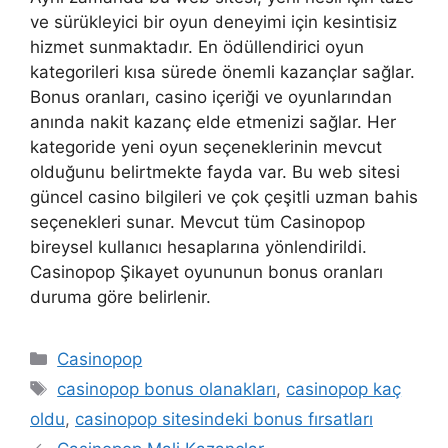
ve sürükleyici bir oyun deneyimi için kesintisiz
hizmet sunmaktadır. En ödüllendirici oyun
kategorileri kısa sürede önemli kazançlar sağlar.
Bonus oranları, casino içeriği ve oyunlarından
anında nakit kazanç elde etmenizi sağlar. Her
kategoride yeni oyun seçeneklerinin mevcut
olduğunu belirtmekte fayda var. Bu web sitesi
güncel casino bilgileri ve çok çeşitli uzman bahis
seçenekleri sunar. Mevcut tüm Casinopop
bireysel kullanıcı hesaplarına yönlendirildi.
Casinopop Şikayet oyununun bonus oranları
duruma göre belirlenir.
Kategoriler
Casinopop
Etiketler
casinopop bonus olanakları
,
casinopop kaç
oldu
,
casinopop sitesindeki bonus fırsatları