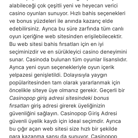
alabileceği çok çeşitli yeni ve heyecan verici
casino oyunları sunuyor. Hızlı bahis seçenekleri
ve bonus yüzdeleri ile anında kazanç elde
edebilirsiniz. Ayrıca bu süre zarfında tüm canlı
oyun içeriğine web sitesinden erişilebilecektir.
Bu web sitesi bahis fırsatları için en iyi
seçiminizdir ve en sürükleyici casino deneyimini
sunar. Casinoda bulunan tüm oyunlar lisanslıdır.
Ayrıca yeni oyun seçenekleriyle oyun içerik
yelpazesi genişletildi. Dolayısıyla yaygın
popülaritesinden tam olarak yararlanmak için
öncelikle siteye üye olmanız gerekir. Geçerli bir
Casinopop giriş adresi sitesindeki bonus
fırsatları
giriş adresi girerek üyeliğinizin
güvenliğini sağlayın. Casinopop Giriş Adresi
güvenli üyelik kaydı için ideal seçimdir. Ayrıca
bu çığır açan web sitesi size hızlı bir şekilde
para kazanma şansı da sunuyor. Casinopop