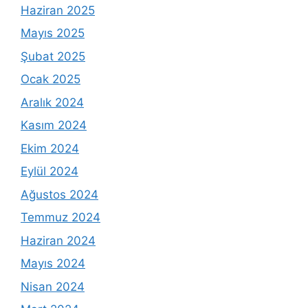
Haziran 2025
Mayıs 2025
Şubat 2025
Ocak 2025
Aralık 2024
Kasım 2024
Ekim 2024
Eylül 2024
Ağustos 2024
Temmuz 2024
Haziran 2024
Mayıs 2024
Nisan 2024