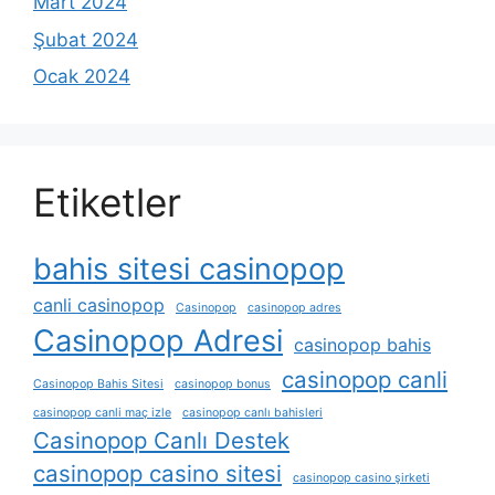
Mart 2024
Şubat 2024
Ocak 2024
Etiketler
bahis sitesi casinopop
canli casinopop
Casinopop
casinopop adres
Casinopop Adresi
casinopop bahis
casinopop canli
Casinopop Bahis Sitesi
casinopop bonus
casinopop canli maç izle
casinopop canlı bahisleri
Casinopop Canlı Destek
casinopop casino sitesi
casinopop casino şirketi