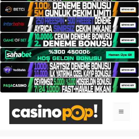
İçeriğe
atla
Menü