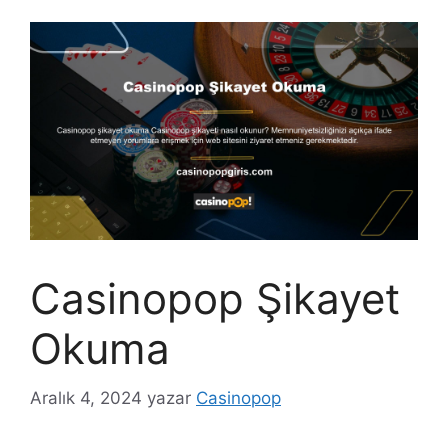
Casinopop Şikayet
Okuma
Aralık 4, 2024
yazar
Casinopop