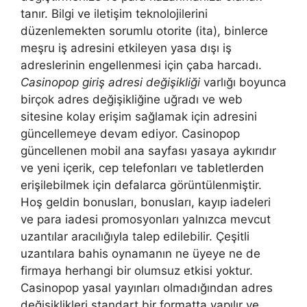
tanır. Bilgi ve iletişim teknolojilerini
düzenlemekten sorumlu otorite (ita), binlerce
meşru iş adresini etkileyen yasa dışı iş
adreslerinin engellenmesi için çaba harcadı.
Casinopop giriş adresi değişikliği
varlığı boyunca
birçok adres değişikliğine uğradı ve web
sitesine kolay erişim sağlamak için adresini
güncellemeye devam ediyor. Casinopop
güncellenen mobil ana sayfası yasaya aykırıdır
ve yeni içerik, cep telefonları ve tabletlerden
erişilebilmek için defalarca görüntülenmiştir.
Hoş geldin bonusları, bonusları, kayıp iadeleri
ve para iadesi promosyonları yalnızca mevcut
uzantılar aracılığıyla talep edilebilir. Çeşitli
uzantılara bahis oynamanın ne üyeye ne de
firmaya herhangi bir olumsuz etkisi yoktur.
Casinopop yasal yayınları olmadığından adres
değişiklikleri standart bir formatta yapılır ve