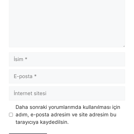
İsim
E-
posta
İnternet
sitesi
Daha sonraki yorumlarımda kullanılması için
adım, e-posta adresim ve site adresim bu
tarayıcıya kaydedilsin.