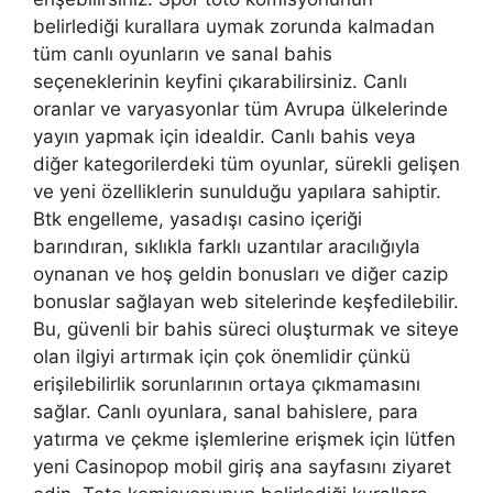
belirlediği kurallara uymak zorunda kalmadan
tüm canlı oyunların ve sanal bahis
seçeneklerinin keyfini çıkarabilirsiniz. Canlı
oranlar ve varyasyonlar tüm Avrupa ülkelerinde
yayın yapmak için idealdir. Canlı bahis veya
diğer kategorilerdeki tüm oyunlar, sürekli gelişen
ve yeni özelliklerin sunulduğu yapılara sahiptir.
Btk engelleme, yasadışı casino içeriği
barındıran, sıklıkla farklı uzantılar aracılığıyla
oynanan ve hoş geldin bonusları ve diğer cazip
bonuslar sağlayan web sitelerinde keşfedilebilir.
Bu, güvenli bir bahis süreci oluşturmak ve siteye
olan ilgiyi artırmak için çok önemlidir çünkü
erişilebilirlik sorunlarının ortaya çıkmamasını
sağlar. Canlı oyunlara, sanal bahislere, para
yatırma ve çekme işlemlerine erişmek için lütfen
yeni Casinopop mobil giriş ana sayfasını ziyaret