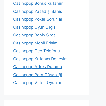
Casinopop Bonus Kullanımı
Casinopop Yasadışı Bahis
Casinopop Poker Sorunları
Casinopop Oyun Bilgisi
Casinopop Bahis Sırası
Casinopop Mobil Erişim
Casinopop Cep Telefonu
Casinopop Kullanıcı Deneyimi
Casinopop Adres Durumu
Casinopop Para Güvenliği
Casinopop Video Oyunları