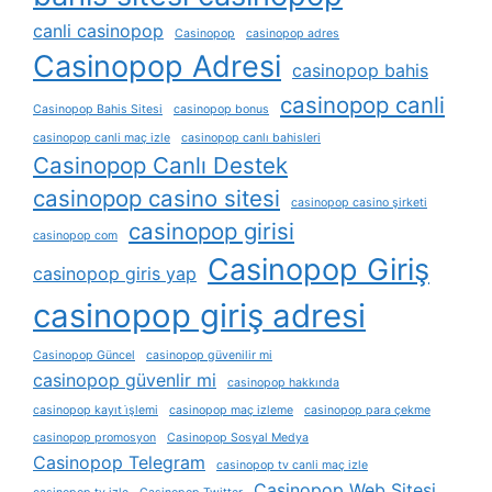
canli casinopop
Casinopop
casinopop adres
Casinopop Adresi
casinopop bahis
casinopop canli
Casinopop Bahis Sitesi
casinopop bonus
casinopop canli maç izle
casinopop canlı bahisleri
Casinopop Canlı Destek
casinopop casino sitesi
casinopop casino şirketi
casinopop girisi
casinopop com
Casinopop Giriş
casinopop giris yap
casinopop giriş adresi
Casinopop Güncel
casinopop güvenilir mi
casinopop güvenlir mi
casinopop hakkında
casinopop kayıt i̇şlemi
casinopop maç izleme
casinopop para çekme
casinopop promosyon
Casinopop Sosyal Medya
Casinopop Telegram
casinopop tv canli maç izle
Casinopop Web Sitesi