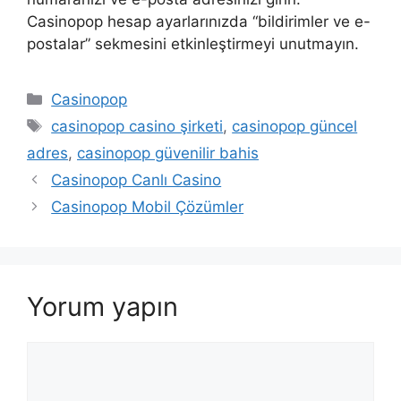
Casinopop hesap ayarlarınızda “bildirimler ve e-
postalar” sekmesini etkinleştirmeyi unutmayın.
Kategoriler
Casinopop
Etiketler
casinopop casino şirketi
,
casinopop güncel
adres
,
casinopop güvenilir bahis
Casinopop Canlı Casino
Casinopop Mobil Çözümler
Yorum yapın
Yorum