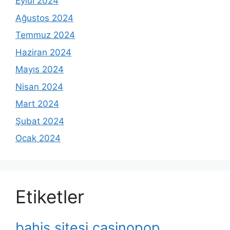
Eylül 2024
Ağustos 2024
Temmuz 2024
Haziran 2024
Mayıs 2024
Nisan 2024
Mart 2024
Şubat 2024
Ocak 2024
Etiketler
bahis sitesi casinopop