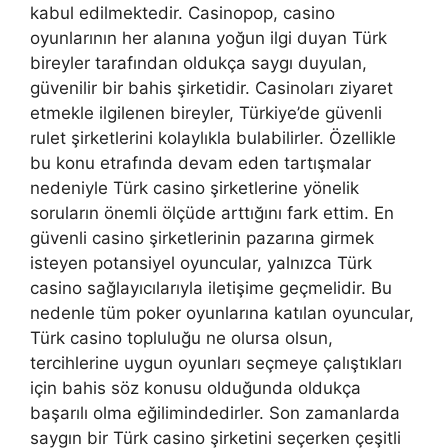
kabul edilmektedir. Casinopop, casino
oyunlarının her alanına yoğun ilgi duyan Türk
bireyler tarafından oldukça saygı duyulan,
güvenilir bir bahis şirketidir. Casinoları ziyaret
etmekle ilgilenen bireyler, Türkiye’de güvenli
rulet şirketlerini kolaylıkla bulabilirler. Özellikle
bu konu etrafında devam eden tartışmalar
nedeniyle Türk casino şirketlerine yönelik
soruların önemli ölçüde arttığını fark ettim. En
güvenli casino şirketlerinin pazarına girmek
isteyen potansiyel oyuncular, yalnızca Türk
casino sağlayıcılarıyla iletişime geçmelidir. Bu
nedenle tüm poker oyunlarına katılan oyuncular,
Türk casino topluluğu ne olursa olsun,
tercihlerine uygun oyunları seçmeye çalıştıkları
için bahis söz konusu olduğunda oldukça
başarılı olma eğilimindedirler. Son zamanlarda
saygın bir Türk casino şirketini seçerken çeşitli