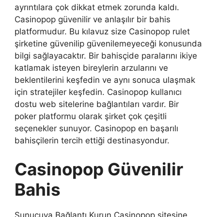
ayrıntılara çok dikkat etmek zorunda kaldı.
Casinopop güvenilir ve anlaşılır bir bahis
platformudur. Bu kılavuz size Casinopop rulet
şirketine güvenilip güvenilemeyeceği konusunda
bilgi sağlayacaktır. Bir bahisçide paralarını ikiye
katlamak isteyen bireylerin arzularını ve
beklentilerini keşfedin ve aynı sonuca ulaşmak
için stratejiler keşfedin. Casinopop kullanıcı
dostu web sitelerine bağlantıları vardır. Bir
poker platformu olarak şirket çok çeşitli
seçenekler sunuyor. Casinopop en başarılı
bahisçilerin tercih ettiği destinasyondur.
Casinopop Güvenilir
Bahis
Sunucuya Bağlantı Kurun.Casinopop sitesine