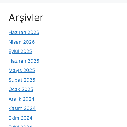
Arşivler
Haziran 2026
Nisan 2026
Eylül 2025
Haziran 2025
Mayıs 2025
Şubat 2025
Ocak 2025
Aralık 2024
Kasım 2024
Ekim 2024