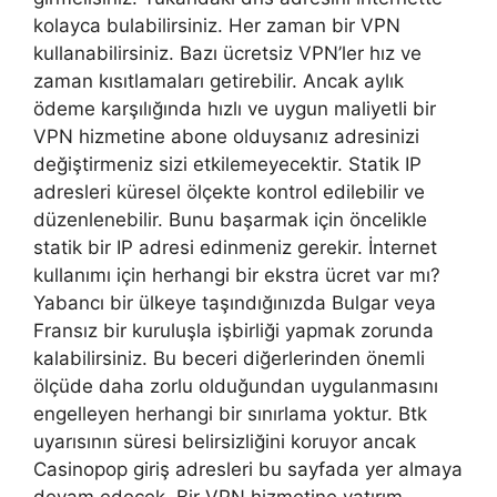
kolayca bulabilirsiniz. Her zaman bir VPN
kullanabilirsiniz. Bazı ücretsiz VPN’ler hız ve
zaman kısıtlamaları getirebilir. Ancak aylık
ödeme karşılığında hızlı ve uygun maliyetli bir
VPN hizmetine abone olduysanız adresinizi
değiştirmeniz sizi etkilemeyecektir. Statik IP
adresleri küresel ölçekte kontrol edilebilir ve
düzenlenebilir. Bunu başarmak için öncelikle
statik bir IP adresi edinmeniz gerekir. İnternet
kullanımı için herhangi bir ekstra ücret var mı?
Yabancı bir ülkeye taşındığınızda Bulgar veya
Fransız bir kuruluşla işbirliği yapmak zorunda
kalabilirsiniz. Bu beceri diğerlerinden önemli
ölçüde daha zorlu olduğundan uygulanmasını
engelleyen herhangi bir sınırlama yoktur. Btk
uyarısının süresi belirsizliğini koruyor ancak
Casinopop giriş adresleri bu sayfada yer almaya