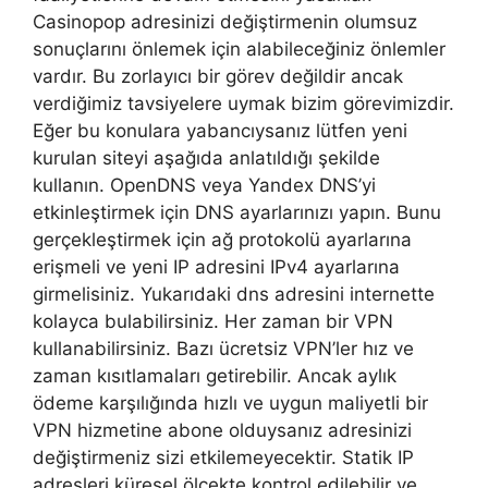
Casinopop adresinizi değiştirmenin olumsuz
sonuçlarını önlemek için alabileceğiniz önlemler
vardır. Bu zorlayıcı bir görev değildir ancak
verdiğimiz tavsiyelere uymak bizim görevimizdir.
Eğer bu konulara yabancıysanız lütfen yeni
kurulan siteyi aşağıda anlatıldığı şekilde
kullanın. OpenDNS veya Yandex DNS’yi
etkinleştirmek için DNS ayarlarınızı yapın. Bunu
gerçekleştirmek için ağ protokolü ayarlarına
erişmeli ve yeni IP adresini IPv4 ayarlarına
girmelisiniz. Yukarıdaki dns adresini internette
kolayca bulabilirsiniz. Her zaman bir VPN
kullanabilirsiniz. Bazı ücretsiz VPN’ler hız ve
zaman kısıtlamaları getirebilir. Ancak aylık
ödeme karşılığında hızlı ve uygun maliyetli bir
VPN hizmetine abone olduysanız adresinizi
değiştirmeniz sizi etkilemeyecektir. Statik IP
adresleri küresel ölçekte kontrol edilebilir ve