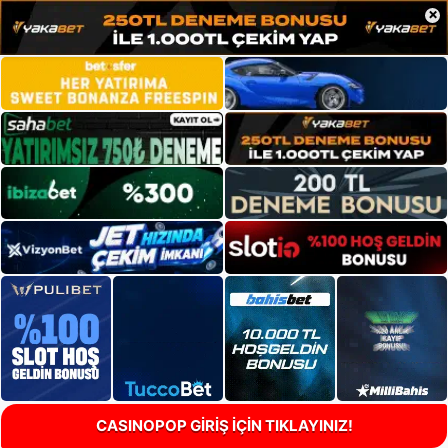
×
CASINOPOP GİRİŞ İÇİN TIKLAYINIZ!