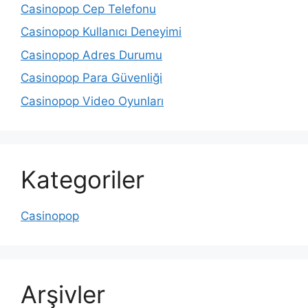
Casinopop Cep Telefonu
Casinopop Kullanıcı Deneyimi
Casinopop Adres Durumu
Casinopop Para Güvenliği
Casinopop Video Oyunları
Kategoriler
Casinopop
Arşivler