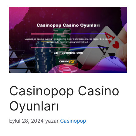
Casinopop Casino
Oyunları
Eylül 28, 2024
yazar
Casinopop