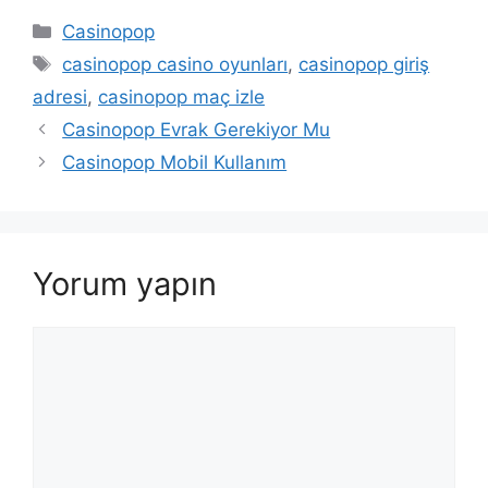
Kategoriler
Casinopop
Etiketler
casinopop casino oyunları
,
casinopop giriş
adresi
,
casinopop maç izle
Casinopop Evrak Gerekiyor Mu
Casinopop Mobil Kullanım
Yorum yapın
Yorum