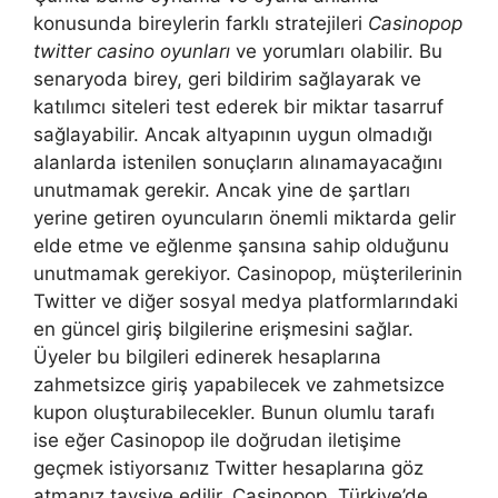
konusunda bireylerin farklı stratejileri
Casinopop
twitter casino oyunları
ve yorumları olabilir. Bu
senaryoda birey, geri bildirim sağlayarak ve
katılımcı siteleri test ederek bir miktar tasarruf
sağlayabilir. Ancak altyapının uygun olmadığı
alanlarda istenilen sonuçların alınamayacağını
unutmamak gerekir. Ancak yine de şartları
yerine getiren oyuncuların önemli miktarda gelir
elde etme ve eğlenme şansına sahip olduğunu
unutmamak gerekiyor. Casinopop, müşterilerinin
Twitter ve diğer sosyal medya platformlarındaki
en güncel giriş bilgilerine erişmesini sağlar.
Üyeler bu bilgileri edinerek hesaplarına
zahmetsizce giriş yapabilecek ve zahmetsizce
kupon oluşturabilecekler. Bunun olumlu tarafı
ise eğer Casinopop ile doğrudan iletişime
geçmek istiyorsanız Twitter hesaplarına göz
atmanız tavsiye edilir. Casinopop, Türkiye’de