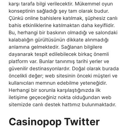
karşı tarafa bilgi verilecektir. Mükemmel oyun
konseptinin sağladığı şey tam olarak budur.
Çünkü online bahislere katılmak, şüphesiz canlı
bahis etkinliklerine katılmaktan daha keyiflidir.
Bu, herhangi bir baskının olmadığı ve salondaki
kalabalığın gürültüsünün dikkate alınmadığı
anlamına gelmektedir. Sağlanan bilgilere
dayanarak tespit edilebilecek birkaç önemli
platform var. Bunlar tanınmış tarihi yerler ve
güvenilir destinasyonlardır. Doğal olarak burada
öncelikli değer; web sitesinin önceki müşteri ve
kullanıcıları memnun edebilme yeteneğidir.
Herhangi bir sorunla karşılaştığınızda ilk
iletişime geçeceğiniz nokta olduğundan web
sitemizde canlı destek hattımız bulunmaktadır.
Casinopop Twitter