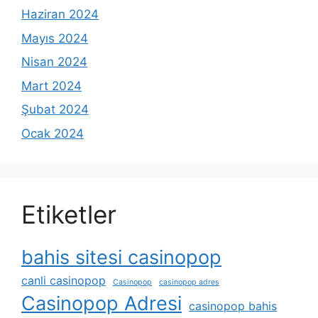
Haziran 2024
Mayıs 2024
Nisan 2024
Mart 2024
Şubat 2024
Ocak 2024
Etiketler
bahis sitesi casinopop
canli casinopop
Casinopop
casinopop adres
Casinopop Adresi
casinopop bahis