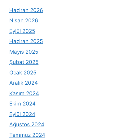
Haziran 2026
Nisan 2026
Eylül 2025
Haziran 2025
Mayıs 2025
Şubat 2025
Ocak 2025
Aralık 2024
Kasım 2024
Ekim 2024
Eylül 2024
Ağustos 2024
Temmuz 2024