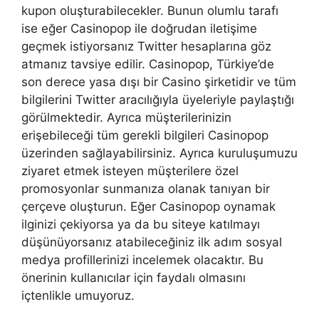
kupon oluşturabilecekler. Bunun olumlu tarafı
ise eğer Casinopop ile doğrudan iletişime
geçmek istiyorsanız Twitter hesaplarına göz
atmanız tavsiye edilir. Casinopop, Türkiye’de
son derece yasa dışı bir Casino şirketidir ve tüm
bilgilerini Twitter aracılığıyla üyeleriyle paylaştığı
görülmektedir. Ayrıca müşterilerinizin
erişebileceği tüm gerekli bilgileri Casinopop
üzerinden sağlayabilirsiniz. Ayrıca kuruluşumuzu
ziyaret etmek isteyen müşterilere özel
promosyonlar sunmanıza olanak tanıyan bir
çerçeve oluşturun. Eğer Casinopop oynamak
ilginizi çekiyorsa ya da bu siteye katılmayı
düşünüyorsanız atabileceğiniz ilk adım sosyal
medya profillerinizi incelemek olacaktır. Bu
önerinin kullanıcılar için faydalı olmasını
içtenlikle umuyoruz.