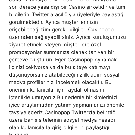
son derece yasa dışı bir Casino şirketidir ve tüm
bilgilerini Twitter aracılığıyla üyeleriyle paylaştığı
görülmektedir. Ayrıca müşterilerinizin
erişebileceği tüm gerekli bilgileri Casinopop
üzerinden sağlayabilirsiniz. Ayrıca kuruluşumuzu
ziyaret etmek isteyen müşterilere özel
promosyonlar sunmanıza olanak tanıyan bir
çerçeve oluşturun. Eğer Casinopop oynamak
ilginizi çekiyorsa ya da bu siteye katılmayı
düşünüyorsanız atabileceğiniz ilk adım sosyal
medya profillerinizi incelemek olacaktır. Bu
önerinin kullanıcılar için faydalı olmasını
içtenlikle umuyoruz.Bu nedenle birikimlerinizi
iyice araştırmadan yatırım yapmamanızı önemle
tavsiye ederiz.Casinopop Twitter’da belirttiği
üzere bahis sitelerinin sosyal medya hesabı
olan kullanıcılarla giriş bilgilerini paylaştığı