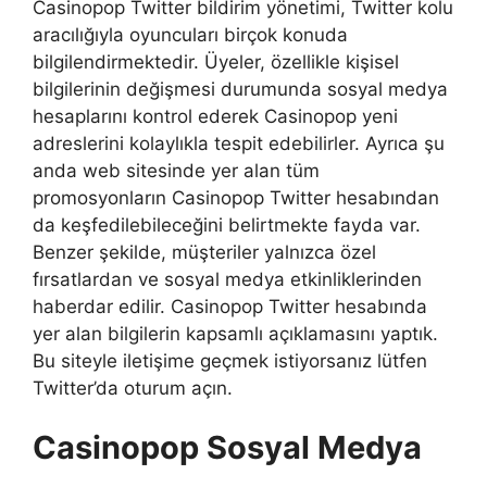
Casinopop Twitter bildirim yönetimi, Twitter kolu
aracılığıyla oyuncuları birçok konuda
bilgilendirmektedir. Üyeler, özellikle kişisel
bilgilerinin değişmesi durumunda sosyal medya
hesaplarını kontrol ederek Casinopop yeni
adreslerini kolaylıkla tespit edebilirler. Ayrıca şu
anda web sitesinde yer alan tüm
promosyonların Casinopop Twitter hesabından
da keşfedilebileceğini belirtmekte fayda var.
Benzer şekilde, müşteriler yalnızca özel
fırsatlardan ve sosyal medya etkinliklerinden
haberdar edilir. Casinopop Twitter hesabında
yer alan bilgilerin kapsamlı açıklamasını yaptık.
Bu siteyle iletişime geçmek istiyorsanız lütfen
Twitter’da oturum açın.
Casinopop Sosyal Medya