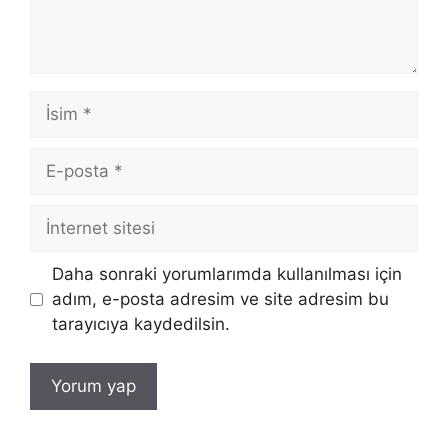
İsim
E-
posta
İnternet
sitesi
Daha sonraki yorumlarımda kullanılması için
adım, e-posta adresim ve site adresim bu
tarayıcıya kaydedilsin.