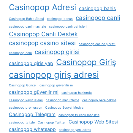
Casinopop Adresi
casinopop bahis
casinopop canli
Casinopop Bahis Sitesi
casinopop bonus
casinopop canli maç izle
casinopop canlı bahisleri
Casinopop Canlı Destek
casinopop casino sitesi
casinopop casino şirketi
casinopop girisi
casinopop com
Casinopop Giriş
casinopop giris yap
casinopop giriş adresi
Casinopop Güncel
casinopop güvenilir mi
casinopop güvenlir mi
casinopop hakkında
casinopop kayıt i̇şlemi
casinopop maç izleme
casinopop para çekme
casinopop promosyon
Casinopop Sosyal Medya
Casinopop Telegram
casinopop tv canli maç izle
Casinopop Web Sitesi
casinopop tv izle
Casinopop Twitter
casinopop whatsapp
casinopop yeni adres