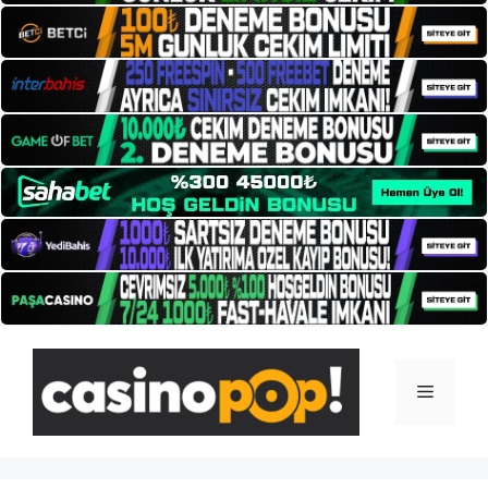
İçeriğe
atla
Menü