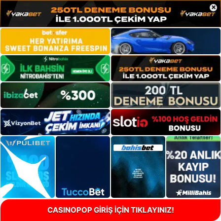
×
CASINOPOP GİRİŞ İÇİN TIKLAYINIZ!