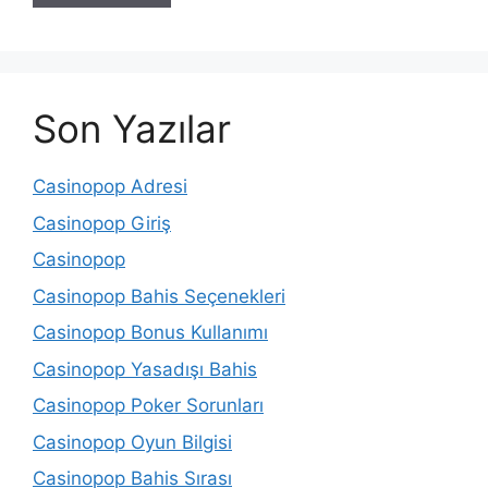
Son Yazılar
Casinopop Adresi
Casinopop Giriş
Casinopop
Casinopop Bahis Seçenekleri
Casinopop Bonus Kullanımı
Casinopop Yasadışı Bahis
Casinopop Poker Sorunları
Casinopop Oyun Bilgisi
Casinopop Bahis Sırası