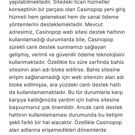
yapılabilmektedir. Sitedeki ticari hizmetler
konseptinin bir parçası olan Casinopop yeni giriş
hizmeti hem geleneksel hem de sanal ödeme
yöntemlerini desteklemektedir. Mevcut
adresimiz, Casinopop web sitesi destek hattının
kullanılamadığı durumlarda bile, Casinopop
sürekli canlı destek sunmamızı sağlayan
gelişmiş, verimli ve güvenilir ödeme teknolojisini
kullanmaktadır. Özellikle bu süre zarfında bahis
sitesinin alan adı bloke edilirse. Bahis sitesine
erişim sağlanamadığı için web sitenizin alan adı
bloke edilmişse, ara yüzdeki canlı destek hattı
da kullanılamamaktadır. Bu tür durumlarla karşı
karşıya kaldığınızda yardım için bahis sitesine
başvurmanız çok önemlidir. Ancak canlı destek
hattının kullanılamaması durumunda bu iletişim
şekli farklı bir hal alacaktır. Özellikle Casinopop
alan adlarına erişemedikleri dönemlerde