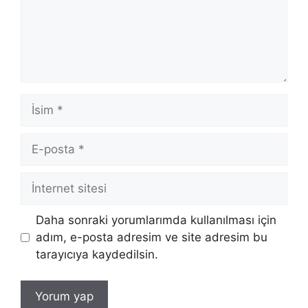
İsim
E-
posta
İnternet
sitesi
Daha sonraki yorumlarımda kullanılması için
adım, e-posta adresim ve site adresim bu
tarayıcıya kaydedilsin.