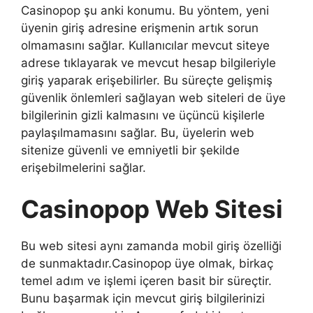
Casinopop şu anki konumu. Bu yöntem, yeni
üyenin giriş adresine erişmenin artık sorun
olmamasını sağlar. Kullanıcılar mevcut siteye
adrese tıklayarak ve mevcut hesap bilgileriyle
giriş yaparak erişebilirler. Bu süreçte gelişmiş
güvenlik önlemleri sağlayan web siteleri de üye
bilgilerinin gizli kalmasını ve üçüncü kişilerle
paylaşılmamasını sağlar. Bu, üyelerin web
sitenize güvenli ve emniyetli bir şekilde
erişebilmelerini sağlar.
Casinopop Web Sitesi
Bu web sitesi aynı zamanda mobil giriş özelliği
de sunmaktadır.Casinopop üye olmak, birkaç
temel adım ve işlemi içeren basit bir süreçtir.
Bunu başarmak için mevcut giriş bilgilerinizi