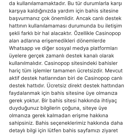
da kullanılamamaktadır. Bu tür durumlarla karşı
karşıya kaldığınızda yardım için bahis sitesine
başvurmanız çok önemlidir. Ancak canlı destek
hattının kullanılamaması durumunda bu iletişim
şekli farklı bir hal alacaktır. Özellikle Casinopop
alan adlarına erişemedikleri dönemlerde
Whatsapp ve diğer sosyal medya platformları
üyelere gerçek zamanlı destek kanalı olarak
kullanılmalıdır. Casinopop sitesindeki bahisler
hariç tüm işlemler tamamen ücretsizdir. Mevcut
aktif destek hatlarından biri de Casinopop canlı
destek hattıdır. Ücretsiz direkt destek hattından
faydalanmak için bahis sitesine üye olmanıza
gerek yoktur. Bir bahis sitesi hakkında ihtiyaç
duyduğunuz bilgilerin çoğuna, siteye üye
olmanıza gerek kalmadan erişme hakkına
sahipsiniz. Bahis seçeneklerimiz hakkında daha
detaylı bilgi için lütfen bahis sayfamızı ziyaret